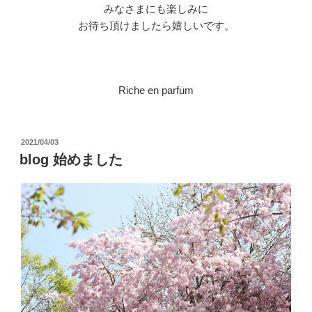
みなさまにも楽しみに
お待ち頂けましたら嬉しいです。
Riche en parfum
投
2021/04/03
稿
blog 始めました
日: