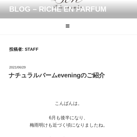
コ
BLOG – RICHE EN PARFUM
ン
テ
ン
ツ
へ
ス
投稿者:
STAFF
キ
ッ
投
2021/06/29
プ
稿
ナチュラルバームeveningのご紹介
日:
こんばんは。
6
月も後半になり、
梅雨明けも近づく頃になりましたね。