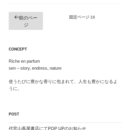
投
固定ページ
18
前のペー
稿
ジ
の
ペ
ー
CONCEPT
ジ
Riche en parfum
送
sen – story, endress, nature
り
使うたびに豊かな香りに包まれて、人生も豊かになるよ
うに。
POST
代官山蔦屋書店にてPOP UPのお知らせ