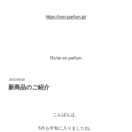
https://sen-parfum.jp/
Riche en parfum
投
2021/05/18
稿
新商品のご紹介
日:
こんばんは。
5
月も中旬に入りましたね。