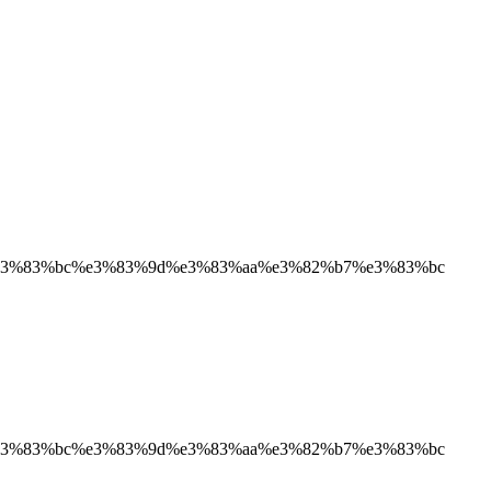
3%83%bc%e3%83%9d%e3%83%aa%e3%82%b7%e3%83%bc
3%83%bc%e3%83%9d%e3%83%aa%e3%82%b7%e3%83%bc