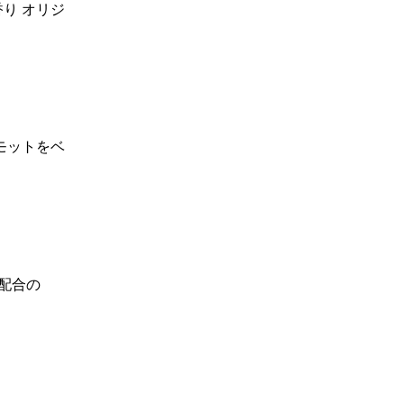
り オリジ
モットをベ
自配合の